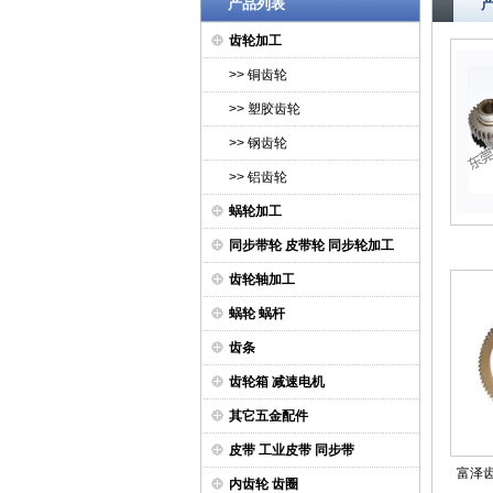
产品列表
齿轮加工
>> 铜齿轮
>> 塑胶齿轮
>> 钢齿轮
>> 铝齿轮
蜗轮加工
同步带轮 皮带轮 同步轮加工
齿轮轴加工
蜗轮 蜗杆
齿条
齿轮箱 减速电机
其它五金配件
皮带 工业皮带 同步带
富泽
内齿轮 齿圈