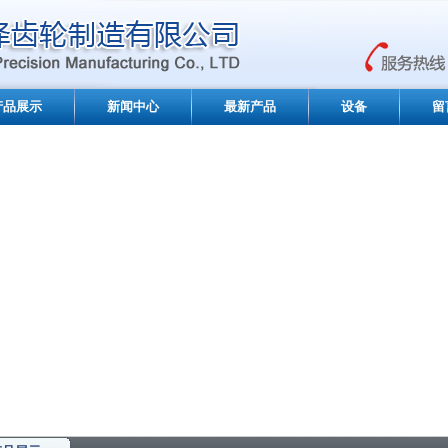
产品展示
新闻中心
最新产品
设备
留