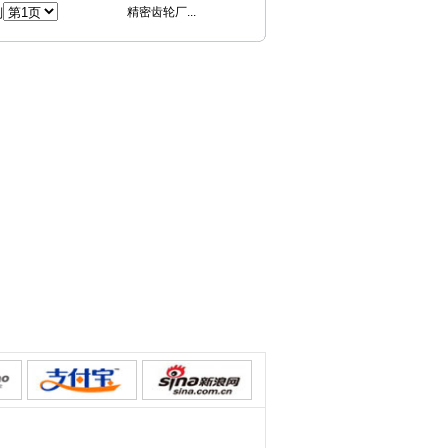
精密齿轮厂...
到