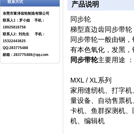
联系方式
产品说明
东莞市富泽齿轮制造有限公司
同步轮
联系人1：罗小姐
手机：
18925818758
梯型直边齿同步带轮 M
联系人2: 刘先生 手机：
同步带轮一般由钢，
15322443625
QQ:283775488
有本色氧化，发黑，
邮箱：283775488@qq.com
同步带轮
主要用途 ：
MXL / XL
系列
家用缝纫机、打字机
量设备、自动售票机
卡机、鱼群探测机、
机、编辑机